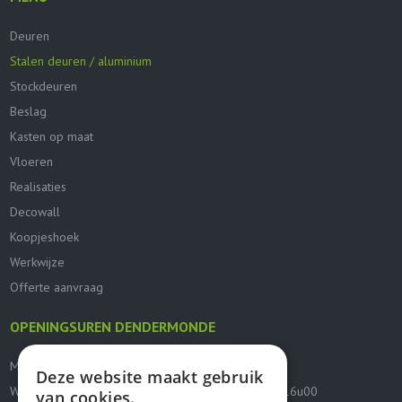
Deuren
Stalen deuren / aluminium
Stockdeuren
Beslag
Kasten op maat
Vloeren
Realisaties
Decowall
Koopjeshoek
Werkwijze
Offerte aanvraag
OPENINGSUREN DENDERMONDE
Ma, di, do en vr: 09u00 - 12u00 / 12u30 - 17u30
Deze website maakt gebruik
Woensdag (op afspraak): 10u00 - 12u00 / 12u30 - 16u00
van cookies.